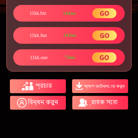
11kk.biz
144ms
11kk.fun
143ms
11kk.one
75ms