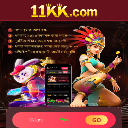
11kk.me
68ms